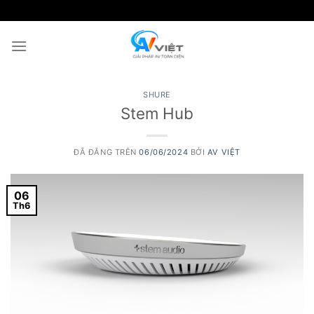
Chuyển
đến
nội
dung
SHURE
Stem Hub
ĐÃ ĐĂNG TRÊN
06/06/2024
BỞI
AV VIỆT
06
Th6