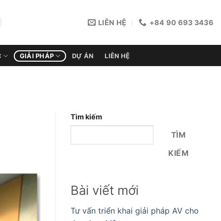
LIÊN HỆ
+84 90 693 3436
C
GIẢI PHÁP
DỰ ÁN
LIÊN HỆ
Tìm kiếm
TÌM
KIẾM
Bài viết mới
Tư vấn triển khai giải pháp AV cho