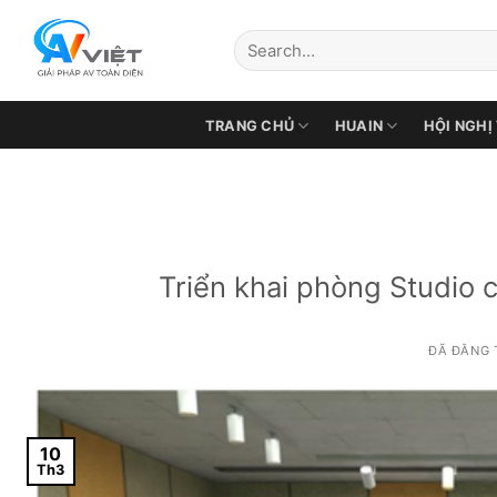
Chuyển
đến
nội
dung
TRANG CHỦ
HUAIN
HỘI NGHỊ
Triển khai phòng Studio 
ĐÃ ĐĂNG
10
Th3