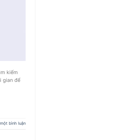
ìm kiếm
i gian để
 một bình luận