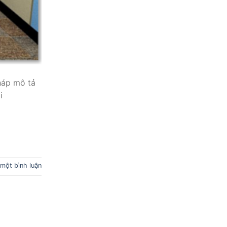
háp mô tả
i
 một bình luận