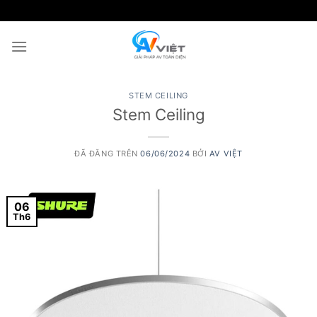
Chuyển
đến
nội
dung
STEM CEILING
Stem Ceiling
ĐÃ ĐĂNG TRÊN
06/06/2024
BỞI
AV VIỆT
06
Th6