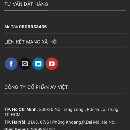
TƯ VẤN ĐẶT HÀNG
Mr Tài:
0906933436
LIÊN KẾT MẠNG XÃ HỘI
CÔNG TY CỔ PHẦN AV VIỆT
TP. Hồ Chí Minh:
368/25 Nơ Trang Long , P.Bình Lợi Trung,
TP.HCM
TP. Hà Nội:
21A3, 67/61 Phùng Khoang,P.Đại Mỗ, Hà Nội.
Điện thoại:
02899958787