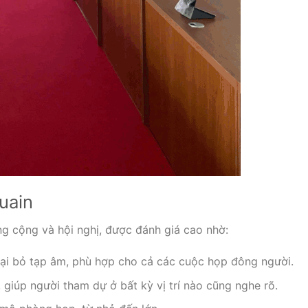
uain
ng cộng và hội nghị, được đánh giá cao nhờ:
loại bỏ tạp âm, phù hợp cho cả các cuộc họp đông người.
giúp người tham dự ở bất kỳ vị trí nào cũng nghe rõ.