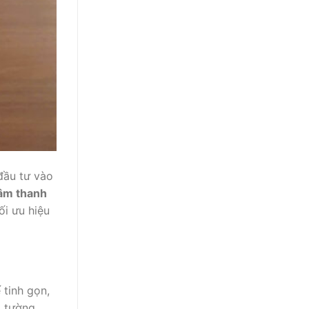
đầu tư vào
âm thanh
ối ưu hiệu
 tinh gọn,
o tường