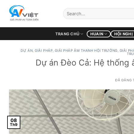
Chuyển
đến
nội
dung
TRANG CHỦ
HUAIN
HỘI NGHỊ
DỰ ÁN
,
GIẢI PHÁP
,
GIẢI PHÁP ÂM THANH HỘI TRƯỜNG
,
GIẢI P
TRU
Dự án Đèo Cả: Hệ thống 
ĐÃ ĐĂNG 
08
Th9