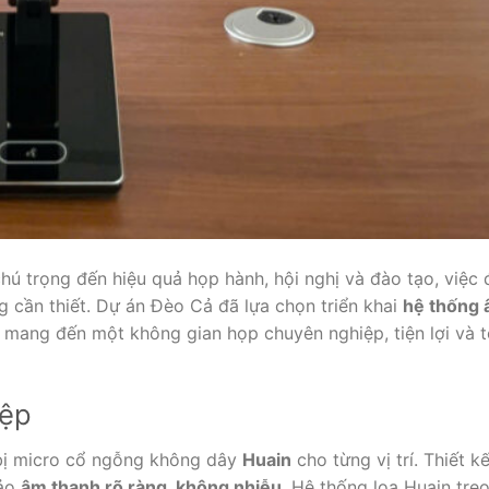
ú trọng đến hiệu quả họp hành, hội nghị và đào tạo, việc 
g cần thiết. Dự án Đèo Cả đã lựa chọn triển khai
hệ thống 
, mang đến một không gian họp chuyên nghiệp, tiện lợi và t
iệp
g bị micro cổ ngỗng không dây
Huain
cho từng vị trí. Thiết kế
bảo
âm thanh rõ ràng, không nhiễu
. Hệ thống loa Huain tre