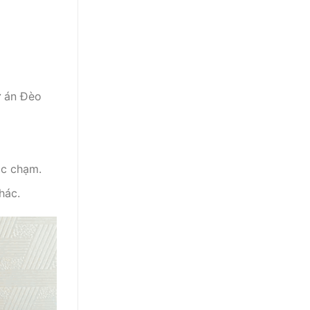
ự án Đèo
ác chạm.
hác.