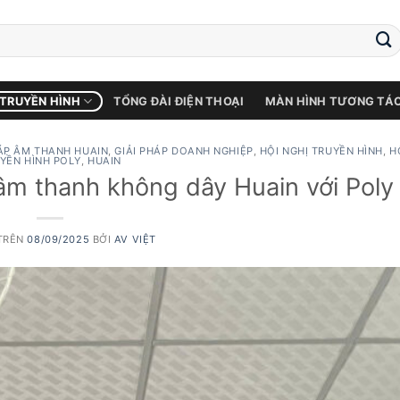
 TRUYỀN HÌNH
TỔNG ĐÀI ĐIỆN THOẠI
MÀN HÌNH TƯƠNG TÁ
HÁP ÂM THANH HUAIN
,
GIẢI PHÁP DOANH NGHIỆP
,
HỘI NGHỊ TRUYỀN HÌNH
,
H
YỀN HÌNH POLY
,
HUAIN
âm thanh không dây Huain với Poly
TRÊN
08/09/2025
BỞI
AV VIỆT