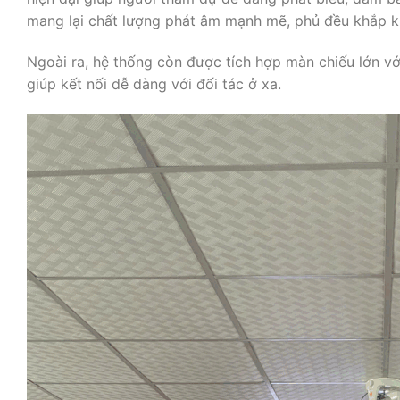
mang lại chất lượng phát âm mạnh mẽ, phủ đều khắp k
Ngoài ra, hệ thống còn được tích hợp màn chiếu lớn vớ
giúp kết nối dễ dàng với đối tác ở xa.