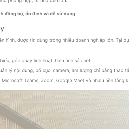
 mô phòng họp, từ nhỏ đến lớn.
nh đồng bộ, ổn định và dễ sử dụng
.
ly
yền hình, được tin dùng trong nhiều doanh nghiệp lớn. Tại d
iểu, góc quay linh hoạt, hình ảnh sắc nét.
ản lý nội dung, bố cục, camera, âm lượng chỉ bằng thao t
ới Microsoft Teams, Zoom, Google Meet và nhiều nền tảng k