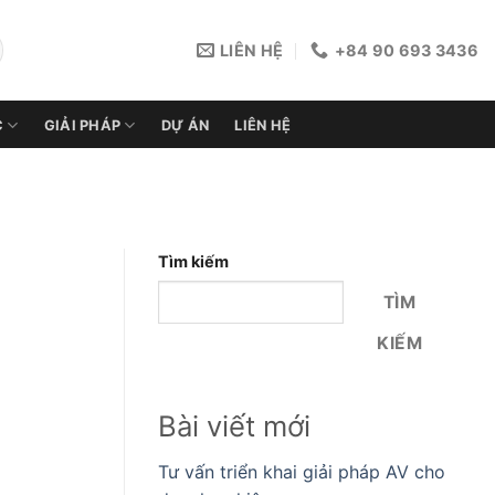
LIÊN HỆ
+84 90 693 3436
C
GIẢI PHÁP
DỰ ÁN
LIÊN HỆ
Tìm kiếm
TÌM
KIẾM
Bài viết mới
Tư vấn triển khai giải pháp AV cho