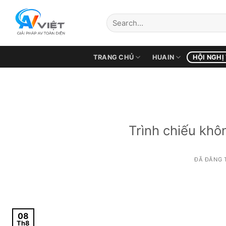
Chuyển
đến
nội
dung
TRANG CHỦ
HUAIN
HỘI NGHỊ
Trình chiếu khô
ĐÃ ĐĂNG 
08
Th8