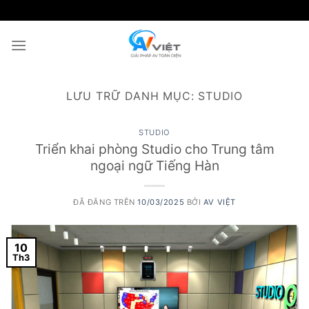
Chuyển
đến
nội
dung
LƯU TRỮ DANH MỤC:
STUDIO
STUDIO
Triển khai phòng Studio cho Trung tâm
ngoại ngữ Tiếng Hàn
ĐÃ ĐĂNG TRÊN
10/03/2025
BỞI
AV VIỆT
10
Th3