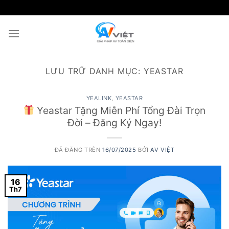
Chuyển
đến
nội
dung
LƯU TRỮ DANH MỤC:
YEASTAR
YEALINK
,
YEASTAR
Yeastar Tặng Miễn Phí Tổng Đài Trọn
Đời – Đăng Ký Ngay!
ĐÃ ĐĂNG TRÊN
16/07/2025
BỞI
AV VIỆT
16
Th7