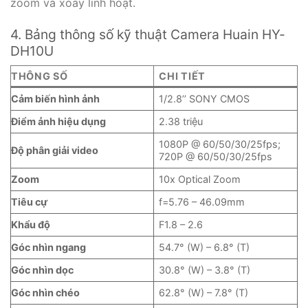
zoom và xoay linh hoạt.
4. Bảng thông số kỹ thuật Camera Huain HY-
DH10U
THÔNG SỐ
CHI TIẾT
Cảm biến hình ảnh
1/2.8’’ SONY CMOS
Điểm ảnh hiệu dụng
2.38 triệu
1080P @ 60/50/30/25fps;
Độ phân giải video
720P @ 60/50/30/25fps
Zoom
10x Optical Zoom
Tiêu cự
f=5.76 – 46.09mm
Khẩu độ
F1.8 – 2.6
Góc nhìn ngang
54.7° (W) – 6.8° (T)
Góc nhìn dọc
30.8° (W) – 3.8° (T)
Góc nhìn chéo
62.8° (W) – 7.8° (T)