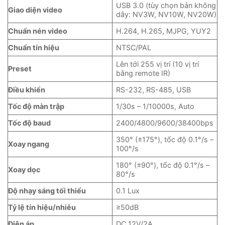
USB 3.0 (tùy chọn bản không
Giao diện video
dây: NV3W, NV10W, NV20W)
Chuẩn nén video
H.264, H.265, MJPG, YUY2
Chuẩn tín hiệu
NTSC/PAL
Lên tới 255 vị trí (10 vị trí
Preset
bằng remote IR)
Điều khiển
RS-232, RS-485, USB
Tốc độ màn trập
1/30s – 1/10000s, Auto
Tốc độ baud
2400/4800/9600/38400bps
350° (±175°), tốc độ 0.1°/s –
Xoay ngang
100°/s
180° (±90°), tốc độ 0.1°/s –
Xoay dọc
80°/s
Độ nhạy sáng tối thiểu
0.1 Lux
Tỷ lệ tín hiệu/nhiễu
≥50dB
Điện áp
DC 12V/2A