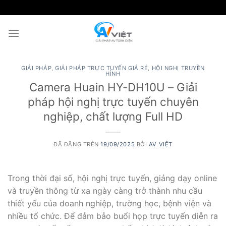
Chuyển
đến
nội
dung
GIẢI PHÁP
,
GIẢI PHÁP TRỰC TUYẾN GIÁ RẺ
,
HỘI NGHỊ TRUYỀN
HÌNH
Camera Huain HY-DH10U – Giải
pháp hội nghị trực tuyến chuyên
nghiệp, chất lượng Full HD
ĐÃ ĐĂNG TRÊN
19/09/2025
BỞI
AV VIỆT
Trong thời đại số, hội nghị trực tuyến, giảng dạy online
và truyền thông từ xa ngày càng trở thành nhu cầu
thiết yếu của doanh nghiệp, trường học, bệnh viện và
nhiều tổ chức. Để đảm bảo buổi họp trực tuyến diễn ra