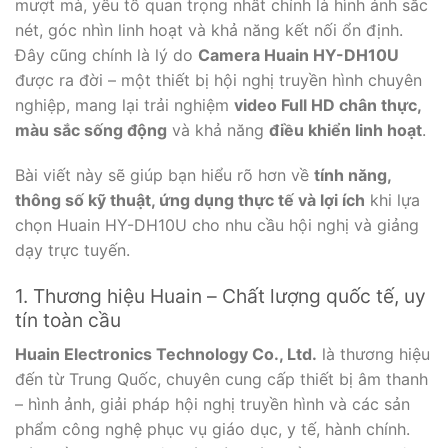
mượt mà, yếu tố quan trọng nhất chính là hình ảnh sắc
nét, góc nhìn linh hoạt và khả năng kết nối ổn định.
Đây cũng chính là lý do
Camera Huain HY-DH10U
được ra đời – một thiết bị hội nghị truyền hình chuyên
nghiệp, mang lại trải nghiệm
video Full HD chân thực,
màu sắc sống động
và khả năng
điều khiển linh hoạt
.
Bài viết này sẽ giúp bạn hiểu rõ hơn về
tính năng,
thông số kỹ thuật, ứng dụng thực tế và lợi ích
khi lựa
chọn Huain HY-DH10U cho nhu cầu hội nghị và giảng
dạy trực tuyến.
1. Thương hiệu Huain – Chất lượng quốc tế, uy
tín toàn cầu
Huain Electronics Technology Co., Ltd.
là thương hiệu
đến từ Trung Quốc, chuyên cung cấp thiết bị âm thanh
– hình ảnh, giải pháp hội nghị truyền hình và các sản
phẩm công nghệ phục vụ giáo dục, y tế, hành chính.