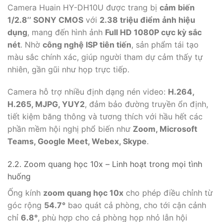
Camera Huain HY-DH10U được trang bị
cảm biến
1/2.8’’ SONY CMOS
với
2.38 triệu điểm ảnh hiệu
dụng
, mang đến hình ảnh
Full HD 1080P cực kỳ sắc
nét
. Nhờ
công nghệ ISP tiên tiến
, sản phẩm tái tạo
màu sắc chính xác, giúp người tham dự cảm thấy tự
nhiên, gần gũi như họp trực tiếp.
Camera hỗ trợ nhiều định dạng nén video:
H.264,
H.265, MJPG, YUY2
, đảm bảo đường truyền ổn định,
tiết kiệm băng thông và tương thích với hầu hết các
phần mềm hội nghị phổ biến như
Zoom, Microsoft
Teams, Google Meet, Webex, Skype
.
2.2. Zoom quang học 10x – Linh hoạt trong mọi tình
huống
Ống kính
zoom quang học 10x
cho phép điều chỉnh từ
góc rộng
54.7°
bao quát cả phòng, cho tới cận cảnh
chỉ
6.8°
, phù hợp cho cả phòng họp nhỏ lẫn hội