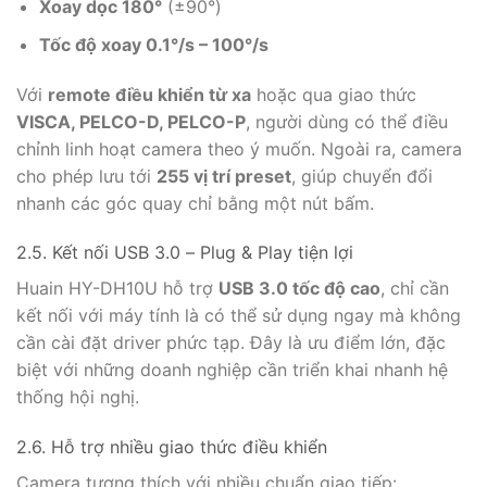
Xoay dọc 180°
(±90°)
Tốc độ xoay 0.1°/s – 100°/s
Với
remote điều khiển từ xa
hoặc qua giao thức
VISCA, PELCO-D, PELCO-P
, người dùng có thể điều
chỉnh linh hoạt camera theo ý muốn. Ngoài ra, camera
cho phép lưu tới
255 vị trí preset
, giúp chuyển đổi
nhanh các góc quay chỉ bằng một nút bấm.
2.5. Kết nối USB 3.0 – Plug & Play tiện lợi
Huain HY-DH10U hỗ trợ
USB 3.0 tốc độ cao
, chỉ cần
kết nối với máy tính là có thể sử dụng ngay mà không
cần cài đặt driver phức tạp. Đây là ưu điểm lớn, đặc
biệt với những doanh nghiệp cần triển khai nhanh hệ
thống hội nghị.
2.6. Hỗ trợ nhiều giao thức điều khiển
Camera tương thích với nhiều chuẩn giao tiếp: