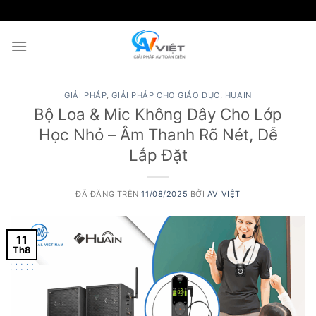
Chuyển
đến
nội
dung
GIẢI PHÁP
,
GIẢI PHÁP CHO GIÁO DỤC
,
HUAIN
Bộ Loa & Mic Không Dây Cho Lớp
Học Nhỏ – Âm Thanh Rõ Nét, Dễ
Lắp Đặt
ĐÃ ĐĂNG TRÊN
11/08/2025
BỞI
AV VIỆT
11
Th8