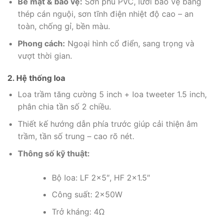
Bề mặt & bảo vệ:
Sơn phủ PVC, lưới bảo vệ bằng
thép cán nguội, sơn tĩnh điện nhiệt độ cao – an
toàn, chống gỉ, bền màu.
Phong cách:
Ngoại hình cổ điển, sang trọng và
vượt thời gian.
2. Hệ thống loa
Loa trầm tăng cường 5 inch + loa tweeter 1.5 inch,
phân chia tần số 2 chiều.
Thiết kế hướng dẫn phía trước giúp cải thiện âm
trầm, tần số trung – cao rõ nét.
Thông số kỹ thuật:
Bộ loa: LF 2×5″, HF 2×1.5″
Công suất: 2×50W
Trở kháng: 4Ω