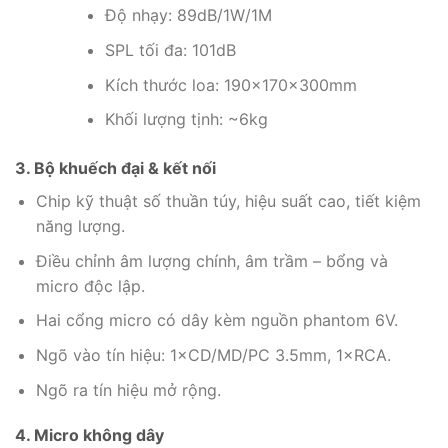
Độ nhạy: 89dB/1W/1M
SPL tối đa: 101dB
Kích thước loa: 190×170×300mm
Khối lượng tịnh: ~6kg
3. Bộ khuếch đại & kết nối
Chip kỹ thuật số thuần túy, hiệu suất cao, tiết kiệm
năng lượng.
Điều chỉnh âm lượng chính, âm trầm – bổng và
micro độc lập.
Hai cổng micro có dây kèm nguồn phantom 6V.
Ngõ vào tín hiệu: 1×CD/MD/PC 3.5mm, 1×RCA.
Ngõ ra tín hiệu mở rộng.
4. Micro không dây