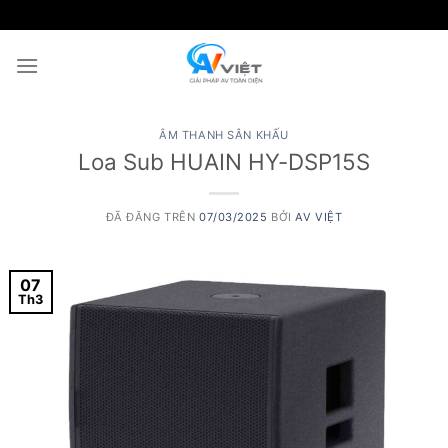
Chuyển
đến
nội
dung
ÂM THANH SÂN KHẤU
Loa Sub HUAIN HY-DSP15S
ĐÃ ĐĂNG TRÊN
07/03/2025
BỞI
AV VIỆT
07
Th3