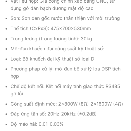
Vật liệu hộp: Gia công chính xác bằng CNC, sử
dụng gỗ dán bạch dương mật độ cao
Sơn: Sơn đen gốc nước thân thiện với môi trường
Thể tích (CxRxS): 475x700x530mm
Trọng lượng (trọng lượng tịnh): 30kg
Mô-đun khuếch đại công suất kỹ thuật số:
Loại: Bộ khuếch đại kỹ thuật số loại D
Phương pháp xử lý: mô-đun bộ xử lý loa DSP tích
hợp
Chế độ kết nối: Kết nối máy tính giao thức RS485
gỡ lỗi
Công suất định mức: 2x800W (8Ω) 2x1600W (4Ω)
Đáp ứng tần số: 20Hz-20kHz (±0.2dB)
Độ méo hài: 0.01-0.03%