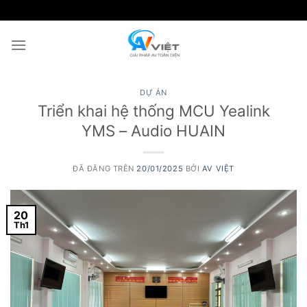
Chuyển
đến
nội
dung
DỰ ÁN
Triển khai hệ thống MCU Yealink
YMS – Audio HUAIN
ĐÃ ĐĂNG TRÊN
20/01/2025
BỞI
AV VIỆT
20
Th1