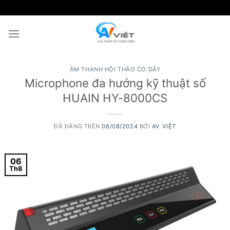
Chuyển
đến
nội
dung
ÂM THANH HỘI THẢO CÓ DÂY
Microphone đa hướng kỹ thuật số
HUAIN HY-8000CS
ĐÃ ĐĂNG TRÊN
06/08/2024
BỞI
AV VIỆT
06
Th8