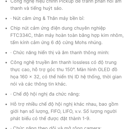
Công nghệ hiệu chỉnh Pickup để tránh phản hồi âm
thanh và tiếng huýt sáo.
· Nút cảm ứng & Thân máy bền bỉ:
Chip nút cảm ứng điện dung chuyên nghiệp
FTC334C, thân máy hoàn toàn bằng hợp kim nhôm,
tấm kính cảm ứng 6 độ cứng Mohs nhúng.
· Chức năng hiển thị và âm thanh thông minh:
Công nghệ truyền âm thanh lossless có độ trung
thực cao, hỗ trợ góc thu 150°. Màn hình OLED đồ
họa 160 x 32, có thể hiển thị ID hệ thống, thời gian
nói và các thông tin khác.
· Chế độ hội nghị đa chức năng:
Hỗ trợ nhiều chế độ hội nghị khác nhau, bao gồm
giới hạn số lượng, FIFO, LIFO, v.v. Số lượng người
phát biểu có thể được đặt thành 1-9.
· Chức năng theo dõi và mở rộng camera: