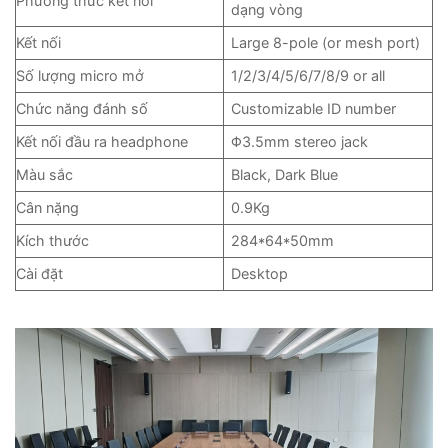
Phương thức kết nối
dạng vòng
Kết nối
Large 8-pole (or mesh port)
Số lượng micro mở
1/2/3/4/5/6/7/8/9 or all
Chức năng đánh số
Customizable ID number
Kết nối đầu ra headphone
Φ3.5mm stereo jack
Màu sắc
Black, Dark Blue
Cân nặng
0.9Kg
Kích thước
284*64*50mm
Cài đặt
Desktop