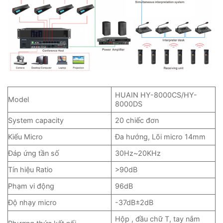
HUAIN HY-8000CS/HY-
Model
8000DS
System capacity
20 chiếc đơn
Kiểu Micro
Đa hướng, Lõi micro 14mm
Đáp ứng tần số
30Hz~20KHz
Tín hiệu Ratio
>90dB
Phạm vi động
96dB
Độ nhạy micro
-37dB±2dB
Hộp , đầu chữ T, tay nắm