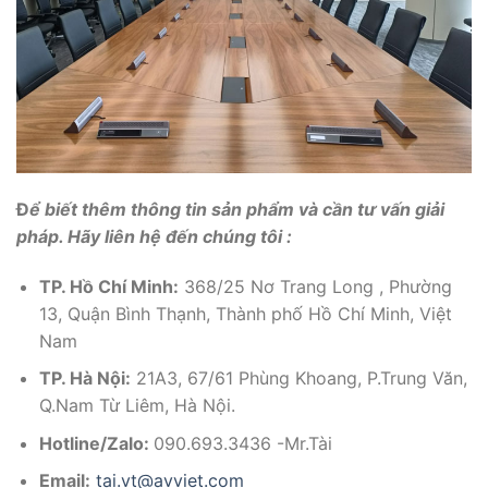
Đ
ể biết thêm thông tin sản phẩm và cần tư vấn giải
pháp. Hãy liên hệ đến chúng tôi :
TP. Hồ Chí Minh:
368/25 Nơ Trang Long , Phường
13, Quận Bình Thạnh, Thành phố Hồ Chí Minh, Việt
Nam
TP. Hà Nội:
21A3, 67/61 Phùng Khoang, P.Trung Văn,
Q.Nam Từ Liêm, Hà Nội.
Hotline/Zalo:
090.693.3436 -Mr.Tài
Email:
tai.vt@avviet.com