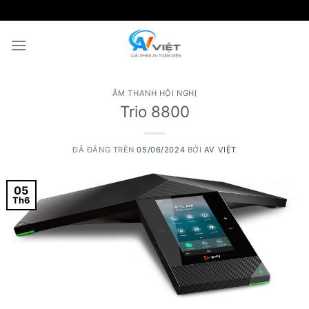
Chuyển
đến
nội
dung
ÂM THANH HỘI NGHỊ
Trio 8800
ĐÃ ĐĂNG TRÊN
05/06/2024
BỞI
AV VIỆT
05
Th6