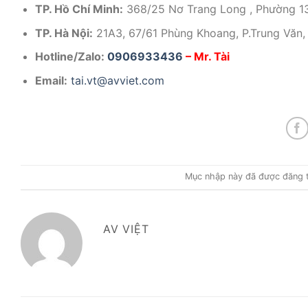
TP. Hồ Chí Minh:
368/25 Nơ Trang Long , Phường 13
TP. Hà Nội:
21A3, 67/61 Phùng Khoang, P.Trung Văn,
Hotline/Zalo:
0906933436
– Mr. Tài
Email:
tai.vt@avviet.com
Mục nhập này đã được đăng t
AV VIỆT