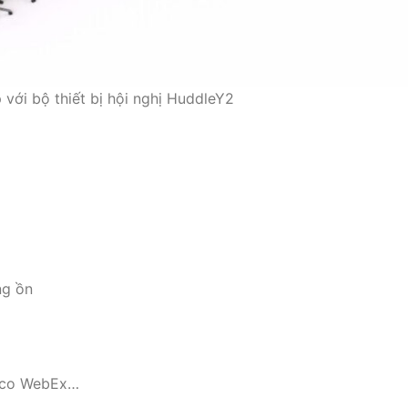
với bộ thiết bị hội nghị HuddleY2
ng ồn
isco WebEx…