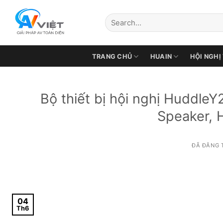
Chuyển
đến
nội
dung
TRANG CHỦ
HUAIN
HỘI NGHỊ
Bộ thiết bị hội nghị HuddleY
Speaker, 
ĐÃ ĐĂNG 
04
Th6