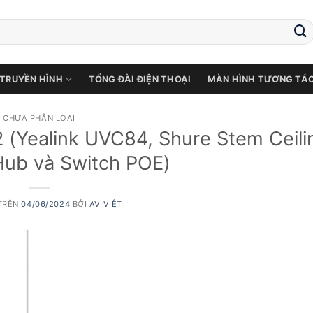
 TRUYỀN HÌNH
TỔNG ĐÀI ĐIỆN THOẠI
MÀN HÌNH TƯƠNG TÁ
CHƯA PHÂN LOẠI
2 (Yealink UVC84, Shure Stem Ceili
Hub và Switch POE)
TRÊN
04/06/2024
BỞI
AV VIỆT