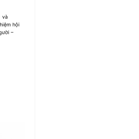
) và
hiệm hội
gười –