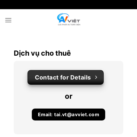
Chuyển
đến
nội
dung
Dịch vụ cho thuê
Contact for Details
or
Email:
tai.vt@avviet.com