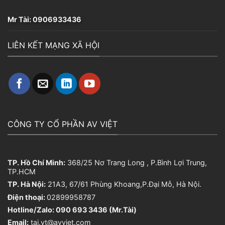
Mr Tài:
0906933436
LIÊN KẾT MẠNG XÃ HỘI
CÔNG TY CỔ PHẦN AV VIỆT
TP. Hồ Chí Minh:
368/25 Nơ Trang Long , P.Bình Lợi Trung,
TP.HCM
TP. Hà Nội:
21A3, 67/61 Phùng Khoang,P.Đại Mỗ, Hà Nội.
Điện thoại:
02899958787
Hotline/Zalo: 090 693 3436 (Mr.Tài)
Email:
tai.vt@avviet.com